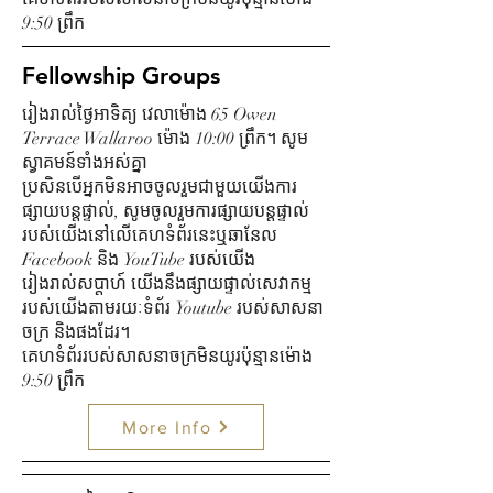
9:50 ព្រឹក
Fellowship Groups
រៀងរាល់ថ្ងៃអាទិត្យ វេលាម៉ោង 65 Owen
Terrace Wallaroo ម៉ោង 10:00 ព្រឹក។ សូម
ស្វាគមន៍ទាំងអស់គ្នា
ប្រសិន​បើ​អ្នក​មិន​អាច​ចូល​រួម​ជាមួយ​យើង​ការ​
ផ្សាយ​បន្ត​ផ្ទាល់​, សូម​ចូល​រួម​ការ​ផ្សាយ​បន្ត​ផ្ទាល់​
របស់​យើង​នៅ​លើ​គេហទំព័រ​នេះ​ឬ​ឆានែល
Facebook និង YouTube របស់​យើង​
រៀងរាល់សប្តាហ៍ យើងនឹងផ្សាយផ្ទាល់សេវាកម្ម
របស់យើងតាមរយៈទំព័រ Youtube របស់សាសនា
ចក្រ និងផងដែរ។
គេហទំព័ររបស់សាសនាចក្រមិនយូរប៉ុន្មានម៉ោង
9:50 ព្រឹក
More Info