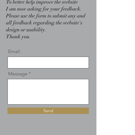
To better help improve the website
I am now asking for your feedback.
Please use the form to submit any and
all feedback regarding the website's
design or usability.
Thank you.
Email
Message
Send