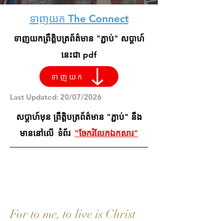
ទាញយក The Connect
ទាញយកព្រឹត្តិបត្រព័ត៌មាន "ភ្ជាប់" សប្តាហ៍
នេះជា pdf
ទាញយក
Last Updated: 20/07/2026
សប្តាហ៍មុន ព្រឹត្តិបត្រព័ត៌មាន "ភ្ជាប់" នឹង
មាននៅលើ
ទំព័រ
"ចែករំលែកឯកសារ"
Weekly
Scripture
For to me, to live is Christ