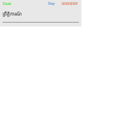
ពេលវេលា
Date
Day
ព្រឹត្តិការណ៍
20th July
8am
Sat
Men’s Breakfast 14th
December at 8.00am at Ps
Arthur’s place 1 Cornwall
Street Wallaroo RSVP
0467 188
347
25th July 2026
8am
Sat