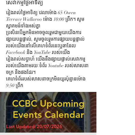
សេវាកម្មថ្ងៃអាទិត្យ
រៀងរាល់ថ្ងៃអាទិត្យ វេលាម៉ោង 65 Owen
Terrace Wallaroo ម៉ោង 10:00 ព្រឹក។ សូម
ស្វាគមន៍ទាំងអស់គ្នា
ប្រសិន​បើ​អ្នក​មិន​អាច​ចូល​រួម​ជាមួយ​យើង​ការ​
ផ្សាយ​បន្ត​ផ្ទាល់​, សូម​ចូល​រួម​ការ​ផ្សាយ​បន្ត​ផ្ទាល់​
របស់​យើង​នៅ​លើ​គេហទំព័រ​នេះ​ឬ​ឆានែល
Facebook និង YouTube របស់​យើង​
រៀងរាល់សប្តាហ៍ យើងនឹងផ្សាយផ្ទាល់សេវាកម្ម
របស់យើងតាមរយៈទំព័រ Youtube របស់សាសនា
ចក្រ និងផងដែរ។
គេហទំព័ររបស់សាសនាចក្រមិនយូរប៉ុន្មានម៉ោង
9:50 ព្រឹក
CCBC Upcoming
Events Calendar
Last Updated: 20/07/2026