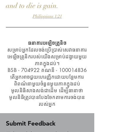
and to die is gain.
Philippians 1:21
ធនាគារអេឡិចត្រូនិច
សម្រាប់​អ្នក​ដែល​ចង់​ប្រើប្រាស់​សេវា​ធនាគារ​
អេឡិចត្រូនិក​របស់​យើង​សម្រាប់​ដង្វាយ​មួយ​
ភាគ​ក្នុង​ដប់​។
BSB - 704922 គណនី - 100014836
តើ​អ្នក​អាច​ជួយ​ហេរញ្ញិក​ដោយ​បន្ថែម​ការ​
ពិពណ៌នា​មួយ​ចំនួន​មួយ​ភាគ​ក្នុង​ដប់
មូលនិធិ​សាងសង់​ជាដើម ដើម្បី​ធានា​ថា​
មូលនិធិ​ត្រូវ​បាន​បែងចែក​តាម​ការ​ចង់​បាន​
របស់​អ្នក
Submit Feedback