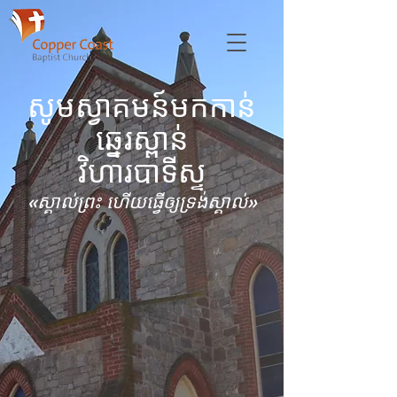
សូមស្វាគមន៍មកកាន់
ឆ្នេរស្ពាន់
វិហារបាទីស្ទ
«ស្គាល់​ព្រះ ហើយ​ធ្វើ​ឲ្យ​ទ្រង់​ស្គាល់»