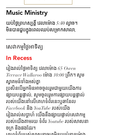
Music Ministry
យប់ថ្ងៃព្រហស្បត្តិ៍ វេលាម៉ោង 5:40 ល្ងាច។
មិន​បាន​ជួប​ក្នុង​ពេល​ឈប់​សម្រាក​សាលា,
សេវាកម្មថ្ងៃអាទិត្យ
In Recess
រៀងរាល់ថ្ងៃអាទិត្យ វេលាម៉ោង 65 Owen
Terrace Wallaroo ម៉ោង 10:00 ព្រឹក។ សូម
ស្វាគមន៍ទាំងអស់គ្នា
ប្រសិន​បើ​អ្នក​មិន​អាច​ចូល​រួម​ជាមួយ​យើង​ការ​
ផ្សាយ​បន្ត​ផ្ទាល់​, សូម​ចូល​រួម​ការ​ផ្សាយ​បន្ត​ផ្ទាល់​
របស់​យើង​នៅ​លើ​គេហទំព័រ​នេះ​ឬ​ឆានែល
Facebook និង YouTube របស់​យើង​
រៀងរាល់សប្តាហ៍ យើងនឹងផ្សាយផ្ទាល់សេវាកម្ម
របស់យើងតាមរយៈទំព័រ Youtube របស់សាសនា
ចក្រ និងផងដែរ។
គេហទំព័ររបស់សាសនាចក្រមិនយូរប៉ុន្មានម៉ោង